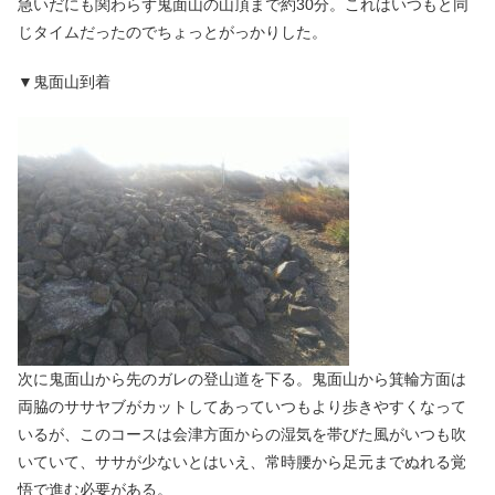
急いだにも関わらず鬼面山の山頂まで約30分。これはいつもと同
じタイムだったのでちょっとがっかりした。
▼鬼面山到着
次に鬼面山から先のガレの登山道を下る。鬼面山から箕輪方面は
両脇のササヤブがカットしてあっていつもより歩きやすくなって
いるが、このコースは会津方面からの湿気を帯びた風がいつも吹
いていて、ササが少ないとはいえ、常時腰から足元までぬれる覚
悟で進む必要がある。