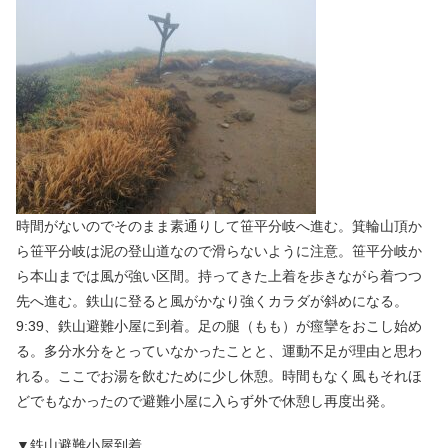
時間がないのでそのまま素通りして笹平分岐へ進む。箕輪山頂か
ら笹平分岐は泥の登山道なので滑らないように注意。笹平分岐か
ら本山までは風が強い区間。持ってきた上着を歩きながら着つつ
先へ進む。鉄山に登ると風がかなり強くカラダが斜めになる。
9:39、鉄山避難小屋に到着。足の腿（もも）が痙攣をおこし始め
る。多分水分をとっていなかったことと、運動不足が理由と思わ
れる。ここでお湯を飲むために少し休憩。時間もなく風もそれほ
どでもなかったので避難小屋に入らず外で休憩し再度出発。
▼鉄山避難小屋到着