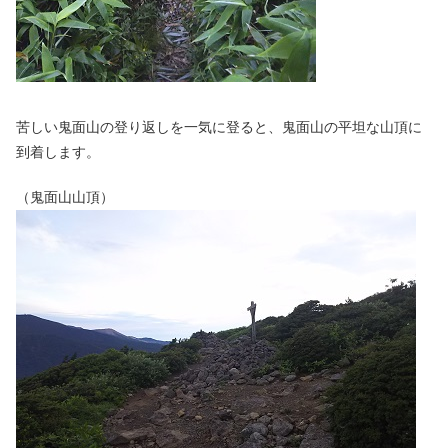
苦しい鬼面山の登り返しを一気に登ると、鬼面山の平坦な山頂に
到着します。
（鬼面山山頂）